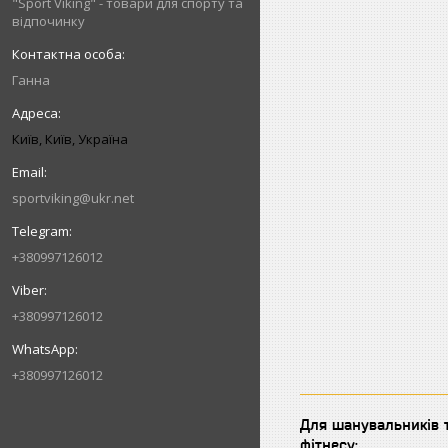
"Sport Viking" - товари для спорту та
відпочинку
Ганна
Київ, Київ, Україна
sportviking@ukr.net
+380997126012
+380997126012
+380997126012
Для шанувальників т
фітнесу: