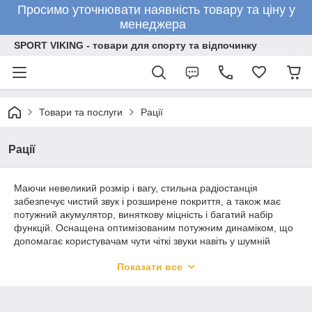
Просимо уточнювати наявність товару та ціну у
менеджера
SPORT VIKING - товари для спорту та відпочинку
Товари та послуги
Рації
Рації
Маючи невеликий розмір і вагу, стильна радіостанція
забезпечує чистий звук і розширене покриття, а також має
потужний акумулятор, виняткову міцність і багатий набір
функцій. Оснащена оптимізованим потужним динаміком, що
допомагає користувачам чути чіткі звуки навіть у шумній
обстановці. Водовідштовхувальна конструкція
Показати все
використовується для відведення води, що попадає в
порожнину динаміка, що забезпечує чистоту звуку. Технологія
шумоподавлення на основі ІІ, яка скорочує небажаний шум
фону і мікрофонний ефект. Тепер користувачі можуть чути