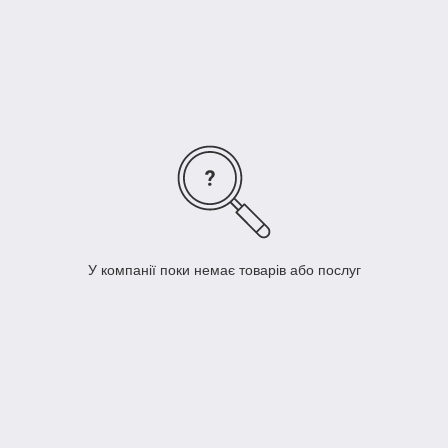
одне одного незалежно від будь-якого шуму. Завдяки
покращеній чутливості приймача радіостанції HP705
забезпечують кращу можливість зв'язку як на прикордонних
ділянках покриття, так і всередині приміщень. Це забезпечує
підвищену безпеку та експлуатаційні переваги для
працівників, які працюють у польових умовах.
У компанії поки немає товарів або послуг