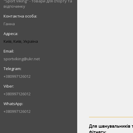
"Sport Viking" - товари для спорту та
відпочинку
Ганна
Київ, Київ, Україна
sportviking@ukr.net
+380997126012
+380997126012
+380997126012
Для шанувальників т
фітнесу: