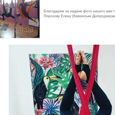
Благодарим за надане фото нашого вже пос
Порохову Елену (Каменське Дніпродзержи