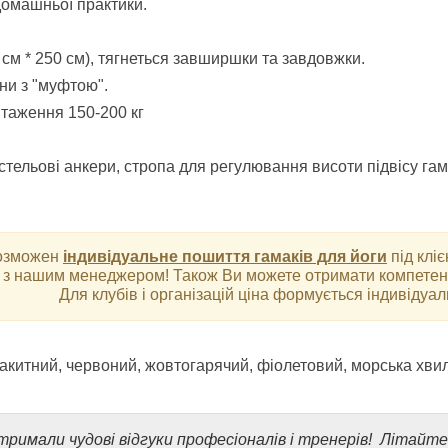
домашньої практики.
 см * 250 см), тягнеться завширшки та завдовжки.
іни з "муфтою".
таження 150-200 кг
тельові анкери, стропа для регулювання висоти підвісу гам
зможен
індивідуальне пошиття гамаків для йоги
під клі
з нашим менеджером! Також Ви можете отримати компетентн
Для клубів і організацій ціна формується індивідуал
лакитний, червоний, жовтогарячий, фіолетовий, морська хви
тримали чудові відгуки професіоналів і тренерів! Літайт