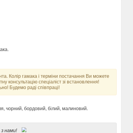
ака.
єнта. Колір гамака і терміни постачання Ви можете
у консультацію спеціаліст зі встановлення!
ьно! Будемо раді співпраці!
ля, чорний, бордовий, білий, малиновий.
е з нами!