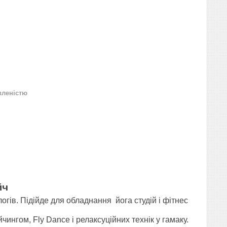
вленістю
йч
огів. Підійде для обладнання йога студій і фітнес
гом, Fly Dance і релаксуційних технік у гамаку.