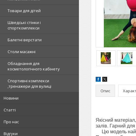
Товари для дітей
Шведські стінки і
спорткомплекси
Балетні верстати
Столи масажні
Обладнання для
косметологічного кабінету
Спортивні комплекси
,тренажери для вулиці
Опис
Харак
Новини
Статті
Якісний матеріал,
Про нас
залів. Гарний дл
Цю модель найкра
Відгуки