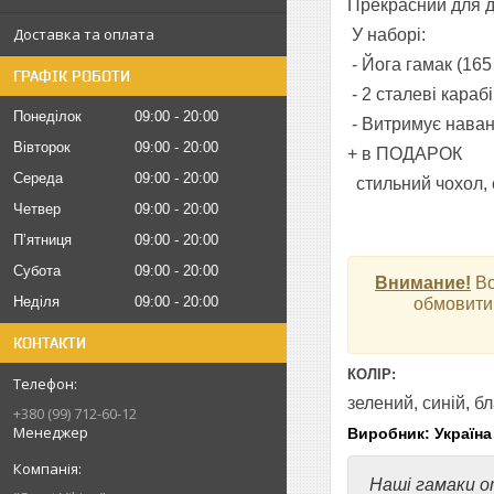
Прекрасний для 
Доставка та оплата
У наборі:
- Йога гамак (165
ГРАФІК РОБОТИ
- 2 сталеві караб
Понеділок
09:00
20:00
- Витримує наван
Вівторок
09:00
20:00
+ в ПОДАРОК
Середа
09:00
20:00
стильний чохол, с
Четвер
09:00
20:00
Пʼятниця
09:00
20:00
Субота
09:00
20:00
Внимание!
Во
Неділя
09:00
20:00
обмовити 
КОНТАКТИ
КОЛІР:
зелений, синій, б
+380 (99) 712-60-12
Менеджер
Виробник: Україна
Наші гамаки о