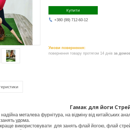
Купити
+380 (99) 712-60-12
повернення товару протягом 14 днів
за домо
теристики
Гамак для йоги Стре
 надійна металева фурнітура, на відміну від китайських анал
я занять удома.
ще використовувати для занять флай йогою, флай стрейчин