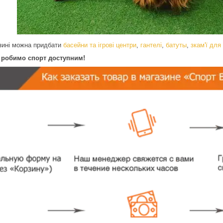
зині можна придбати
басейни та ігрові центри
,
гантелі
,
б
атуты
,
з
кам'ї для
и робимо спорт доступним!