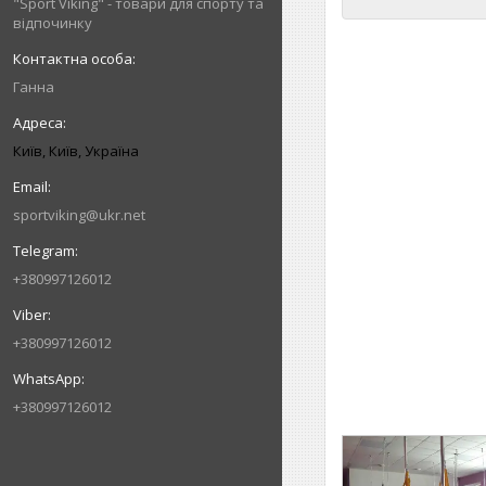
"Sport Viking" - товари для спорту та
відпочинку
Ганна
Київ, Київ, Україна
sportviking@ukr.net
+380997126012
+380997126012
+380997126012