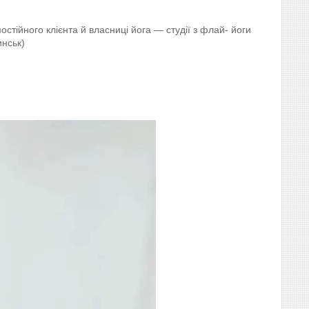
тійного клієнта й власниці йога — студії з флай- йоги
нськ)