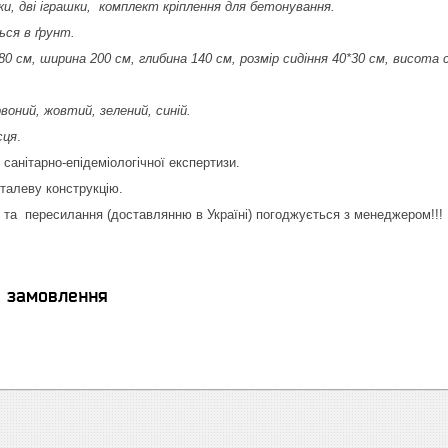
лки, дві іграшки, комплект кріплення для бетонування.
ься в ґрунт.
80 см, ширина 200 см, глибина 140 см, розмір сидіння 40*30 см, висота с
воний, жовтий, зелений, синій.
сця
.
санітарно-епідеміологічної експертизи.
еталеву конструкцію.
та пересилання (доставлянню в Україні) погоджується з менеджером!!!
я замовлення