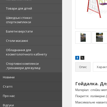
Товари для дітей
Шведські стінки і
спорткомплекси
Балетні верстати
Столи масажні
Обладнання для
косметологічного кабінету
Спортивні комплекси
Опис
Харак
,тренажери для вулиці
Новини
Гойдалка. Для
Статті
Матеріал
: стійки ме
Про нас
Покриття:
полімерне (
Максимальне навант
Відгуки