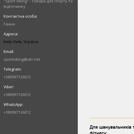
"Sport Viking" - товари для спорту та
відпочинку
Ганна
Київ, Київ, Україна
sportviking@ukr.net
+380997126012
+380997126012
+380997126012
Для шанувальників т
фітнесу: