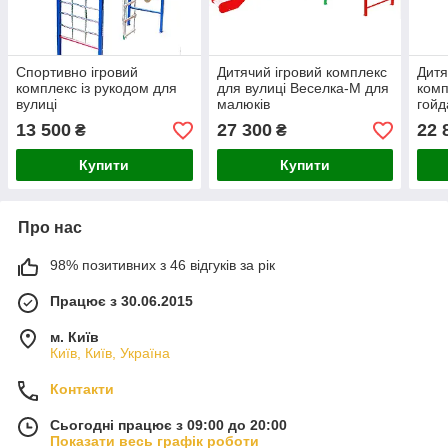
Спортивно ігровий
Дитячий ігровий комплекс
Дитя
комплекс із рукодом для
для вулиці Веселка-М для
комп
вулиці
малюків
гой
13 500
27 300
22 
₴
₴
Купити
Купити
Про нас
98% позитивних з 46 відгуків за рік
Працює з 30.06.2015
м. Київ
Київ, Київ, Україна
Контакти
Сьогодні працює з 09:00 до 20:00
Показати весь графік роботи