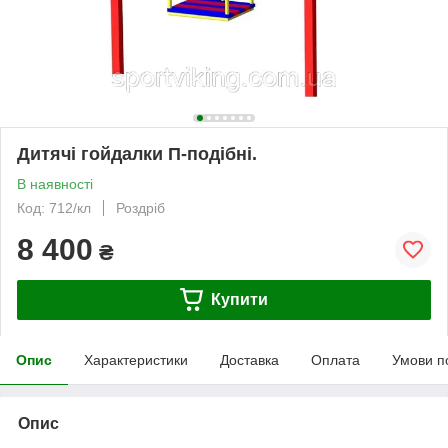
Дитячі гойдалки П-подібні.
В наявності
Код: 712/кл
Роздріб
8 400
₴
Купити
Опис
Характеристики
Доставка
Оплата
Умови п
Опис