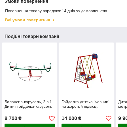
Умови повернення
Повернення товару впродовж 14 днів за домовленістю
Всі умови повернення
Подібні товари компанії
Балансир-карусель, 2 в 1.
Гойдалка дитяча "човник"
Дитя
Дитячі гойдалки-каруселі.
на жорсткій підвісці.
мет
8 720
14 000
9 9
₴
₴