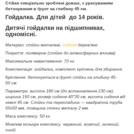
Стійки спеціально зроблені довше, з урахуванням
бетонування в ґрунт на глибину 45 см.
Гойдалка. Для дітей до 14 років.
Дитячі гойдалки на підшипниках,
одномісні.
Матеріал
: стійки металеві,
сидіння
дерев'яне.
Покриття:
полімерне (стійке до атмосферних впливів).
Максимальне навантаження
: 70 кг.
Комплектація
: гойдалка, комплект кріплень для збирання.
Кріплення
: бетонується в ґрунт стійки на глибину 45-
50 см.
Параметри
: висота 180 см (до встановлення 230 см),
ширина 150 см, розмір сидіння 40*30 см, висота сидіння від
землі 45 см. Стійки та перекладина — квадратна труба
50х50 мм, товщина стінки металу 2 мм.
Маса комплексу
: 50 кг
.
Можливі кольори комплексу:
червоний, жовтий, зелений,
синій.