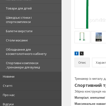
Товари для дітей
Шведські стінки і
спорткомплекси
Балетні верстати
Столи масажні
Обладнання для
косметологічного кабінету
Опис
Харак
Спортивні комплекси
,тренажери для вулиці
Новини
Тренажер із металу д
Спортивний т
Статті
Збірна конструкція на
Про нас
Матеріал:
металеві 
Відгуки
Максимальне наван