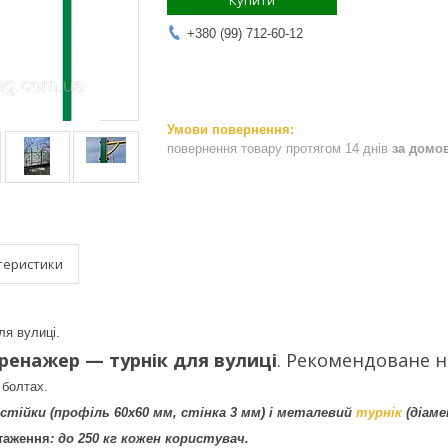
Купити
+380 (99) 712-60-12
повернення товару протягом 14 днів
за домо
теристики
ля вулиці.
ренажер — турнік для вулиці
. Рекомендоване н
 болтах.
стійки (профіль 60х60 мм, стінка 3 мм) і металевий
турнік
(діаме
таження
: до 250 кг кожен користувач.