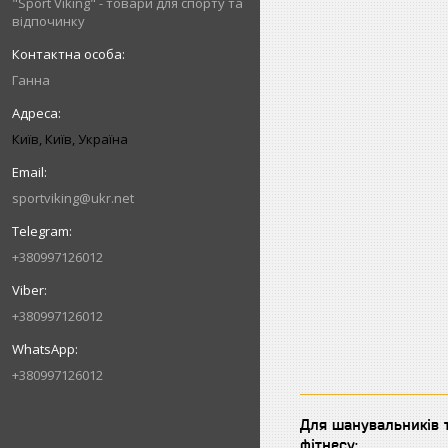
"Sport Viking" - товари для спорту та
відпочинку
Ганна
Київ, Київ, Україна
sportviking@ukr.net
+380997126012
+380997126012
+380997126012
Для шанувальників т
фітнесу: