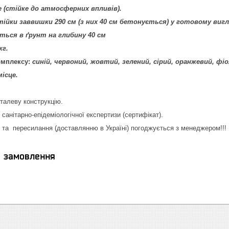
 (стійке до атмосферних впливів).
стійки заввишки 290 см (з них 40 см бетонується) у готовому вигля
ться в ґрунт на глибину 40 см
кг.
омплексу:
синій, червоний, жовтий, зелений, сірий, оранжевий, ф
місце.
еталеву конструкцію.
санітарно-епідеміологічної експертизи (сертифікат).
та пересилання (доставлянню в Україні) погоджується з менеджером!!!
я замовлення