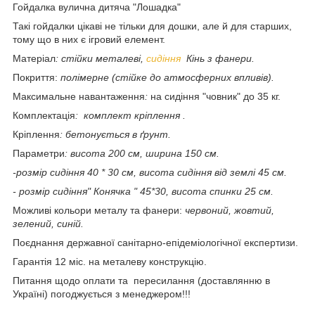
Гойдалка вулична дитяча "Лошадка"
Такі гойдалки цікаві не тільки для дошки, але й для старших,
тому що в них є ігровий елемент.
Матеріал
: стійки металеві,
сидіння
Кінь з фанери.
Покриття:
полімерне (стійке до атмосферних впливів).
Максимальне навантаження
:
на сидіння "човник" до 35 кг.
Комплектація
: комплект кріплення .
Кріплення
: бетонується в ґрунт.
Параметри
: висота 200 см, ширина 150 см.
-розмір сидіння 40 * 30 см, висота сидіння від землі 45 см.
- розмір сидіння" Конячка " 45*30, висота спинки 25 см.
Можливі кольори металу та фанери:
червоний, жовтий,
зелений, синій.
Поєднання державної санітарно-епідеміологічної експертизи.
Гарантія 12 міс. на металеву конструкцію.
Питання щодо оплати та пересилання (доставлянню в
Україні) погоджується з менеджером!!!