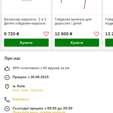
Балансир-карусель, 2 в 1.
Гойдалка вулична для
Гойд
Дитячі гойдалки-каруселі.
дорослих і дітей
подв
8 720
12 600
13 
₴
₴
Купити
Купити
Про нас
98% позитивних з 46 відгуків за рік
Працює з 30.06.2015
м. Київ
Київ, Київ, Україна
Контакти
Сьогодні працює з 09:00 до 20:00
Показати весь графік роботи