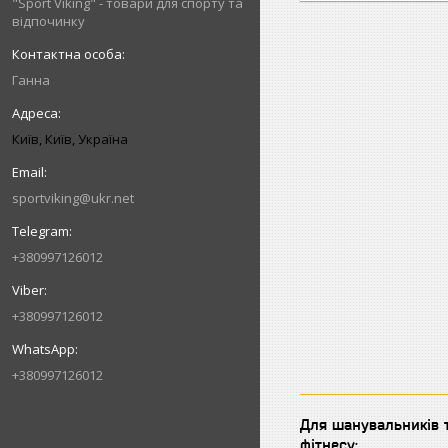
"Sport Viking" - товари для спорту та
відпочинку
Ганна
Київ, Київ, Україна
sportviking@ukr.net
+380997126012
+380997126012
+380997126012
Для шанувальників т
фітнесу: