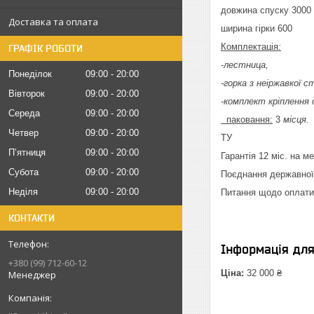
довжина спуску 3000
Доставка та оплата
ширина гірки 600
Комплектація
:
ГРАФІК РОБОТИ
-лестница,
Понеділок
09:00
20:00
-горка з неіржавкої с
Вівторок
09:00
20:00
-комплект кріплення
Середа
09:00
20:00
паковання:
3
місця.
Четвер
09:00
20:00
ТУ
Пʼятниця
09:00
20:00
Гарантія 12 міс. на м
Субота
09:00
20:00
Поєднання державної 
Неділя
09:00
20:00
Питання щодо оплати 
КОНТАКТИ
Інформація дл
+380 (99) 712-60-12
Ціна:
32 000 ₴
Менеджер