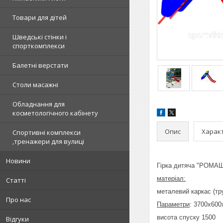
Товари для дітей
Шведські стінки і
спорткомплекси
Балетні верстати
Столи масажні
Обладнання для
косметологічного кабінету
Опис
Харак
Спортивні комплекси
,тренажери для вулиці
Новини
Гірка дитяча "РОМА
матеріал:
Статті
металевий каркас (тр
Про нас
Параметри
: 3700х600
висота спуску 1500
Відгуки