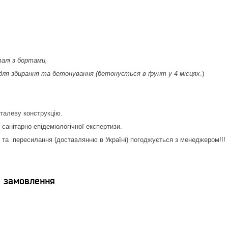
талі з бортами,
 для збирання та бетонування (бетонується в ґрунт у 4 місцях
.)
еталеву конструкцію.
санітарно-епідеміологічної експертизи.
та пересилання (доставлянню в Україні) погоджується з менеджером!!!
я замовлення