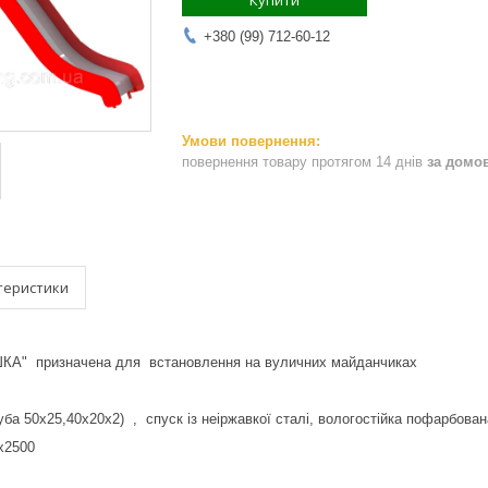
Купити
+380 (99) 712-60-12
повернення товару протягом 14 днів
за домо
теристики
ШКА" призначена для встановлення на вуличних майданчиках
уба 50х25,40х20х2) , спуск із неіржавкої сталі, вологостійка пофарбова
х2500