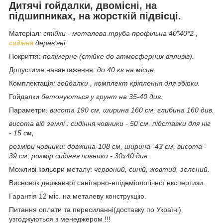
Дитячі гойдалки, двомісні, на
підшипниках, на жорсткій підвісці.
Матеріал
: стійки - металева труба профільна 40*40*2 ,
сидіння
дерев'яні.
Покриття:
полімерне (стійке до атмосферних впливів).
Допустиме навантаження
: до 40 кг на місце.
Комплектація
: гойдалки , комплект кріплення для збірки.
Гойдалки
бетонуються у грунт на 35-40 див.
Параметри
: висота 190 см, ширина 160 см, глибина 160 див.
висота від землі : сидіння човники - 50 см, підставки для ніг
- 15 см,
розміри човники: довжина-108 см, ширина -43 см, висота -
39 см; розмір сидіння човники - 30х40 див.
Можливі кольори металу:
червоний, синій, жовтий, зелений.
Висновок державної санітарно-епідеміологічної експертизи.
Гарантія 12 міс. на металеву конструкцію.
Питання оплати та пересиланні(доставку по Україні)
узгоджуються з менеджером !!!