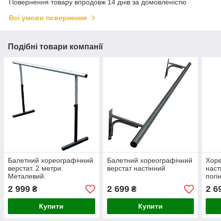
Повернення товару впродовж 14 днів за домовленістю
Всі умови повернення
Подібні товари компанії
Балетний хореографічний
Балетний хореографічний
Хоре
верстат. 2 метри.
верстат настінний
наст
Металевий.
погі
2 999
2 699
2 6
₴
₴
Купити
Купити