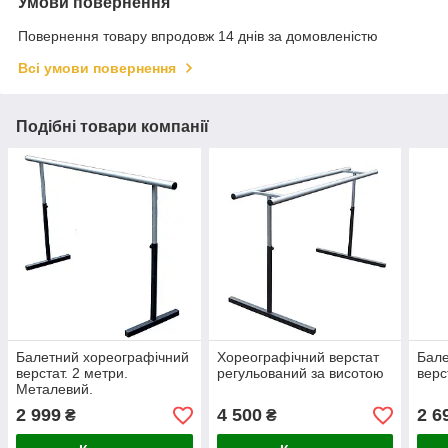
Умови повернення
Повернення товару впродовж 14 днів за домовленістю
Всі умови повернення
Подібні товари компанії
Балетний хореографічний
Хореографічний верстат
Бале
верстат. 2 метри.
регульований за висотою
верс
Металевий.
2 999
4 500
2 6
₴
₴