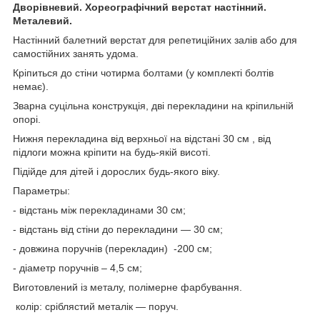
Дворівневий. Хореографічний верстат настінний.
Металевий.
Настінний балетний верстат для репетиційних залів або для
самостійних занять удома.
Кріпиться до стіни чотирма болтами (у комплекті болтів
немає).
Зварна суцільна конструкція, дві перекладини на кріпильній
опорі.
Нижня перекладина від верхньої на відстані 30 см , від
підлоги можна кріпити на будь-якій висоті.
Підійде для дітей і дорослих будь-якого віку.
Параметры:
-
відстань між перекладинами 30
см;
- відстань від стіни до перекладини — 30 см;
- довжина поручнів (перекладин) -200 см;
- діаметр поручнів – 4,5 см;
Виготовлений із металу, полімерне фарбування.
колір: сріблястий металік — поруч.