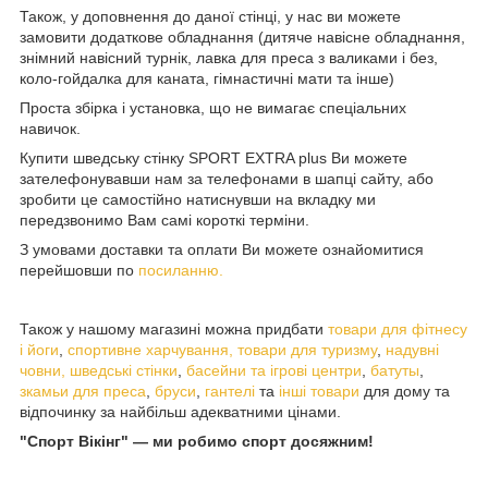
Також, у доповнення до даної стінці, у нас ви можете
замовити додаткове обладнання (дитяче навісне обладнання,
знімний навісний турнік, лавка для преса з валиками і без,
коло-гойдалка для каната, гімнастичні мати та інше)
Проста збірка і установка, що не вимагає спеціальних
навичок.
Купити шведську стінку SPORT EXTRA plus Ви можете
зателефонувавши нам за телефонами в шапці сайту, або
зробити це самостійно натиснувши на вкладку
ми
передзвонимо Вам самі короткі терміни.
З умовами доставки та оплати Ви можете ознайомитися
перейшовши по
посиланню.
Також у нашому магазині можна придбати
товари для фітнесу
і йоги
,
спортивне харчування,
товари для туризму
,
надувні
човни,
шведські стінки
,
басейни та ігрові центри
,
б
атуты
,
з
камьи для преса
,
бруси
,
гантелі
та
інші товари
для дому та
відпочинку за найбільш адекватними цінами.
"Спорт Вікінг" ― ми робимо спорт досяжним!