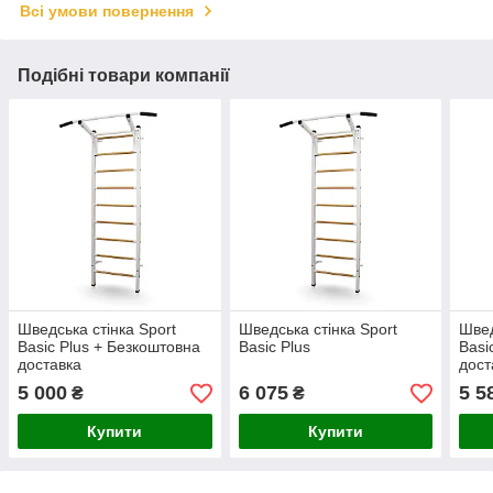
Всі умови повернення
Подібні товари компанії
Шведська стінка Sport
Шведська стінка Sport
Швед
Basic Plus + Безкоштовна
Basic Plus
Basi
доставка
дост
5 000
6 075
5 5
₴
₴
Купити
Купити